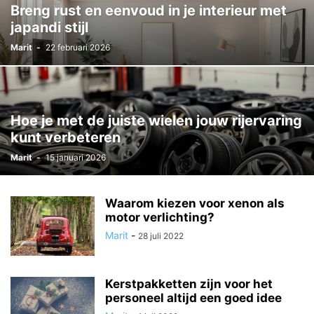
Breng rust en eenvoud in je interieur met
japandi stijl
Marit
-
22 februari 2026
Hoe je met de juiste wielen jouw rijervaring
kunt verbeteren
Marit
-
15 januari 2026
Waarom kiezen voor xenon als
motor verlichting?
Marit
-
28 juli 2022
Kerstpakketten zijn voor het
personeel altijd een goed idee