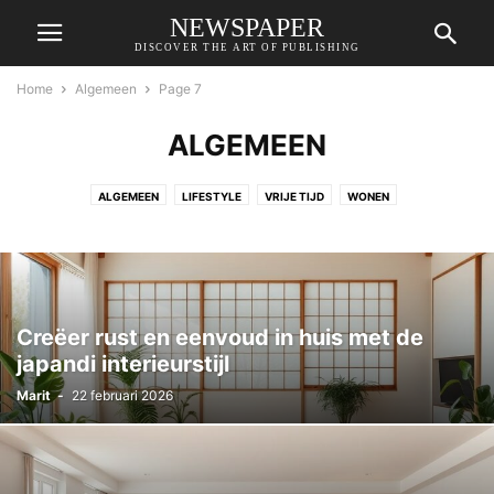
NEWSPAPER
DISCOVER THE ART OF PUBLISHING
Home
Algemeen
Page 7
ALGEMEEN
ALGEMEEN
LIFESTYLE
VRIJE TIJD
WONEN
Creëer rust en eenvoud in huis met de
japandi interieurstijl
Marit
-
22 februari 2026