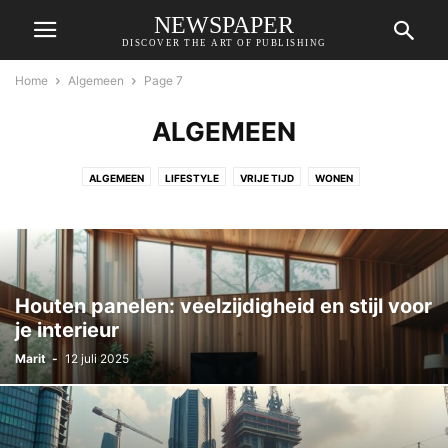
NEWSPAPER
DISCOVER THE ART OF PUBLISHING
Home
Algemeen
Page 7
ALGEMEEN
ALGEMEEN
LIFESTYLE
VRIJE TIJD
WONEN
Houten panelen: veelzijdigheid en stijl voor
je interieur
Marit
-
12 juli 2025