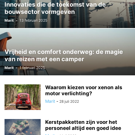
Innovaties die de toekomst van de
bouwsector vormgeven
Marit
-
13 februari 2025
Vrijheid en comfort onderweg: de magie
van reizen met een camper
Marit
-
1 februari 2025
Waarom kiezen voor xenon als
motor verlichting?
Marit
-
28 juli 2022
Kerstpakketten zijn voor het
personeel altijd een goed idee