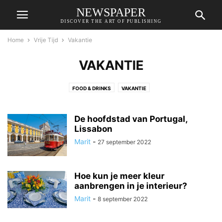
NEWSPAPER
DISCOVER THE ART OF PUBLISHING
Home
Vrije Tijd
Vakantie
VAKANTIE
FOOD & DRINKS
VAKANTIE
De hoofdstad van Portugal,
Lissabon
Marit
-
27 september 2022
Hoe kun je meer kleur
aanbrengen in je interieur?
Marit
-
8 september 2022