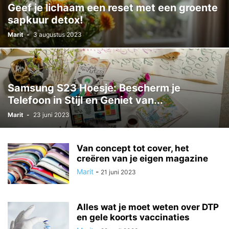
Geef je lichaam een reset met een groente
sapkuur detox!
Marit
-
3 augustus 2023
Samsung S23 Hoesje: Bescherm je
Telefoon in Stijl en Geniet van...
Marit
-
23 juni 2023
Van concept tot cover, het
creëren van je eigen magazine
Marit
-
21 juni 2023
Alles wat je moet weten over DTP
en gele koorts vaccinaties