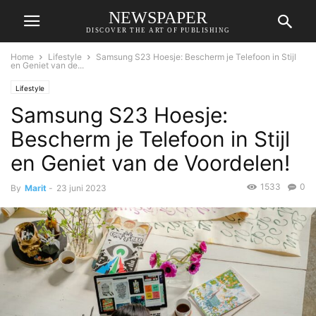
NEWSPAPER
DISCOVER THE ART OF PUBLISHING
Home
Lifestyle
Samsung S23 Hoesje: Bescherm je Telefoon in Stijl
en Geniet van de...
Lifestyle
Samsung S23 Hoesje:
Bescherm je Telefoon in Stijl
en Geniet van de Voordelen!
1533
0
By
Marit
-
23 juni 2023