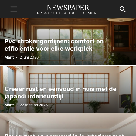
NEWSPAPER
DISCOVER THE ART OF PUBLISHING
Pvc strokengordijnen: comfort en
efficiëntie voor elke werkplek
Marit
-
2 juni 2026
Creëer rust en eenvoud in huis met de
japandi interieurstijl
Marit
-
22 februari 2026