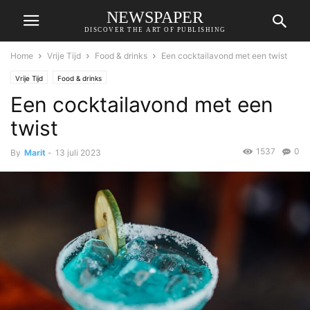
NEWSPAPER
DISCOVER THE ART OF PUBLISHING
Home
Vrije Tijd
Food & drinks
Een cocktailavond met een twist
Vrije Tijd
Food & drinks
Een cocktailavond met een
twist
1537
0
By
Marit
-
13 juli 2023