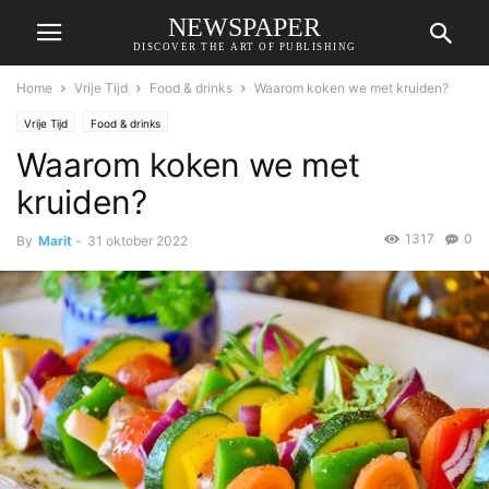
NEWSPAPER
DISCOVER THE ART OF PUBLISHING
Home
Vrije Tijd
Food & drinks
Waarom koken we met kruiden?
Vrije Tijd
Food & drinks
Waarom koken we met
kruiden?
1317
0
By
Marit
-
31 oktober 2022