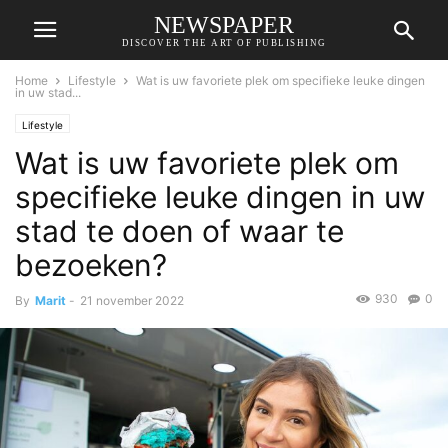
NEWSPAPER
DISCOVER THE ART OF PUBLISHING
Home
Lifestyle
Wat is uw favoriete plek om specifieke leuke dingen
in uw stad...
Lifestyle
Wat is uw favoriete plek om
specifieke leuke dingen in uw
stad te doen of waar te
bezoeken?
930
0
By
Marit
-
21 november 2022