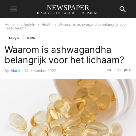
NEWSPAPER
DISCOVER THE ART OF PUBLISHING
Home
Lifestyle
Health
Waarom is ashwagandha belangrijk voor
het lichaam?
Lifestyle
Health
Waarom is ashwagandha
belangrijk voor het lichaam?
1196
0
By
Marit
-
14 december 2022