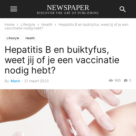
NEWSPAPER
DISCOVER THE ART OF PUBLISHING
Home
Lifestyle
Health
Hepatitis B en buiktyfus, weet jij of je een
vaccinatie nodig hebt?
Lifestyle
Health
Hepatitis B en buiktyfus,
weet jij of je een vaccinatie
nodig hebt?
965
0
By
Marit
-
21 maart 2023