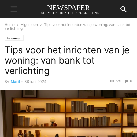
NEWSPAPER
DISCOVER THE ART OF PUBLISHING
Home
Algemeen
Tips voor het inrichten van je woning: van bank tot
verlichting
Algemeen
Tips voor het inrichten van je
woning: van bank tot
verlichting
581
0
By
Marit
-
30 juni 2024