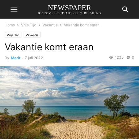
NEWSPAPER
DISCOVER THE ART OF PUBLISHING
Home
Vrije Tijd
Vakantie
Vakantie komt eraan
Vrije Tijd
Vakantie
Vakantie komt eraan
1235
0
By
Marit
-
7 juli 2022