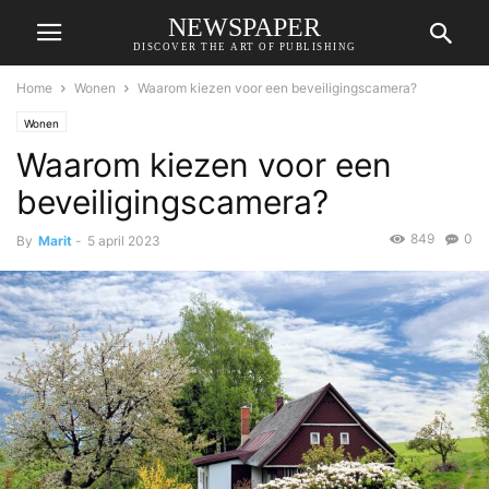
NEWSPAPER
DISCOVER THE ART OF PUBLISHING
Home
Wonen
Waarom kiezen voor een beveiligingscamera?
Wonen
Waarom kiezen voor een
beveiligingscamera?
849
0
By
Marit
-
5 april 2023