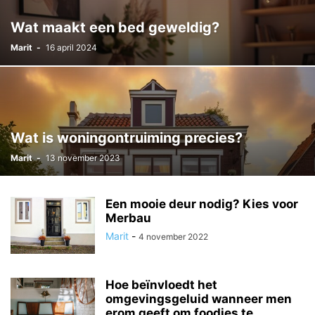
Wat maakt een bed geweldig?
Marit
-
16 april 2024
Wat is woningontruiming precies?
Marit
-
13 november 2023
Een mooie deur nodig? Kies voor
Merbau
Marit
-
4 november 2022
Hoe beïnvloedt het
omgevingsgeluid wanneer men
erom geeft om foodies te...