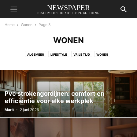
NEWSPAPER
DISCOVER THE ART OF PUBLISHING
Home
Wonen
Page 3
WONEN
ALGEMEEN
LIFESTYLE
VRIJE TIJD
WONEN
Pvc strokengordijnen: comfort en
efficiëntie voor elke werkplek
Marit
-
2 juni 2026