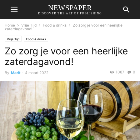
NEWSPAPER
DISCOVER THE ART OF PUBLISHING
Home
Vrije Tijd
Food & drinks
Zo zorg je voor een heerlijke
zaterdagavond!
Vrije Tijd
Food & drinks
Zo zorg je voor een heerlijke
zaterdagavond!
1087
0
By
Marit
-
4 maart 2022